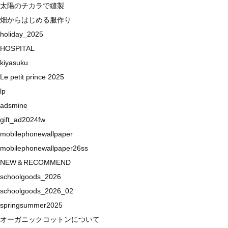
太陽のチカラで縫製
畑からはじめる服作り
holiday_2025
HOSPITAL
kiyasuku
Le petit prince 2025
lp
adsmine
gift_ad2024fw
mobilephonewallpaper
mobilephonewallpaper26ss
NEW＆RECOMMEND
schoolgoods_2026
schoolgoods_2026_02
springsummer2025
オーガニックコットンについて