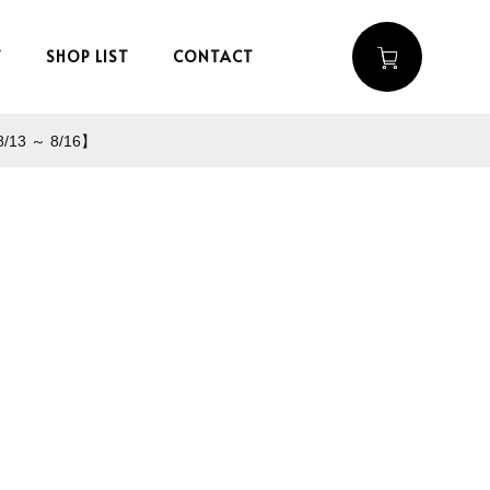
T
SHOP LIST
CONTACT
 ～ 8/16】