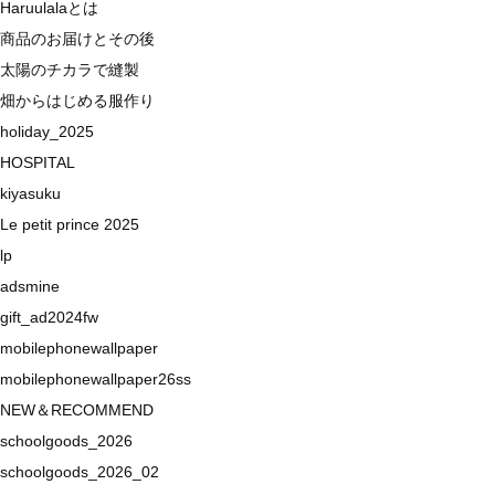
Haruulalaとは
商品のお届けとその後
太陽のチカラで縫製
畑からはじめる服作り
holiday_2025
HOSPITAL
kiyasuku
Le petit prince 2025
lp
adsmine
gift_ad2024fw
mobilephonewallpaper
mobilephonewallpaper26ss
NEW＆RECOMMEND
schoolgoods_2026
schoolgoods_2026_02