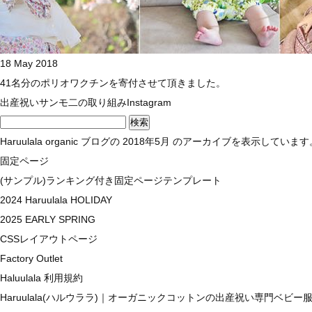
18 May 2018
41名分のポリオワクチンを寄付させて頂きました。
出産祝い
サンモ二の取り組み
Instagram
検
索:
Haruulala organic
ブログの 2018年5月 のアーカイブを表示しています
固定ページ
(サンプル)ランキング付き固定ページテンプレート
2024 Haruulala HOLIDAY
2025 EARLY SPRING
CSSレイアウトページ
Factory Outlet
Haluulala 利用規約
Haruulala(ハルウララ)｜オーガニックコットンの出産祝い専門ベビー