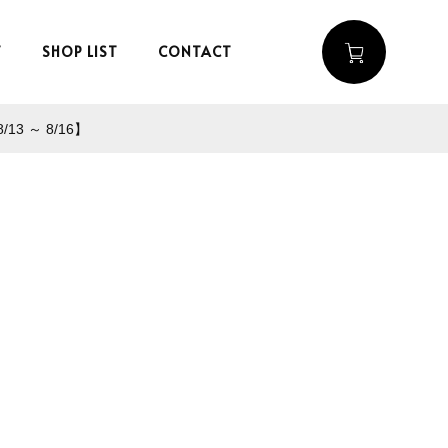
T
SHOP LIST
CONTACT
 ～ 8/16】