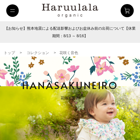
【お知らせ】熊本地震による配送影響およびお盆休み前の出荷について【休業
期間：8/13 ～ 8/16】
トップ
>
コレクション
>
花咲く音色
HANASAKUNEIRO
花咲く音色
uulala
ツイルハーフパンツ
26SUMMER