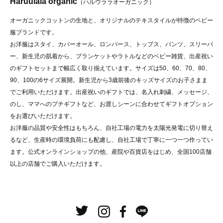
Haruulala organic
（ハルウララオーガニック）
オーガニックコットンの生地と、オリジナルのテキスタイルが特徴のベビー
服ブランドです。
お洋服はスタイ、カバーオール、ロンパース、トップス、パンツ、スリーパ
ー、新生児の肌着から、ブランケットやラトルなどのベビー雑貨、出産祝い
のギフトセットまで幅広く取り揃えています。サイズは50、60、70、80、
90、100の6サイズ展開。新生児から3歳前後のキッズサイズのお子さまま
でご利用いただけます。出産祝いのギフトでは、名入れ刺繍、メッセージ、
のし、ママへのプチギフトなど、お渡しシーンに合わせてギフトオプション
をお選びいただけます。
お洋服の品質や安全性はもちろん、自社工場の電力を太陽光発電に切り替え
るなど、生産時の環境負荷にも配慮し、自社工場で丁寧に一つ一つ作ってい
ます。公式オンラインショップの他、産院や百貨店をはじめ、全国100店舗
以上の店舗でご購入いただけます。