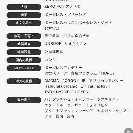
ZERO PC
アノサポ
人権
ボーダレス・グリーンズ
農業
ボーダレスハウス
ボーダレスビジット
多文化共生
むすびば
夢中教室
小さな森の学童
教育・子育て
UNROOF
いえとしごと
就労機会
公民連携室
地域課題
コシツ
国内の貧困
ボーダレスアカデミー
起業支援・人材育成
次世代リーダー育成プログラム「HOPE」
AMOMA
JOGGO
LIB
アフリカシアバター
海外の貧困
Haruulala organic
Ethical Factory
TAO's NATIVE CHICKEN
バングラデシュ
ミャンマー
グアテマラ
海外拠点
エクアドル
タンザニア
フィリピン
ブルキナファソ
マレーシア
セネガル
ケニア
タイ
韓国
台湾
×