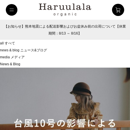
【お知らせ】熊本地震による配送影響およびお盆休み前の出荷について【休業
期間：8/13 ～ 8/16】
all
すべて
news & blog
ニュース&ブログ
media
メディア
News & Blog
uulala
ツイルハーフパンツ
26SUMMER