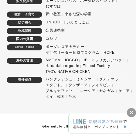
ボーダレスハウス
ボーダレスビジット
多文化共生
むすびば
夢中教室
小さな森の学童
教育・子育て
UNROOF
いえとしごと
就労機会
公民連携室
地域課題
コシツ
国内の貧困
ボーダレスアカデミー
起業支援・人材育成
次世代リーダー育成プログラム「HOPE」
AMOMA
JOGGO
LIB
アフリカシアバター
海外の貧困
Haruulala organic
Ethical Factory
TAO's NATIVE CHICKEN
バングラデシュ
ミャンマー
グアテマラ
海外拠点
エクアドル
タンザニア
フィリピン
ブルキナファソ
マレーシア
セネガル
ケニア
タイ
韓国
台湾
×
©haruulala allright reserved.