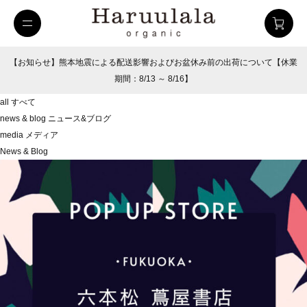
【お知らせ】熊本地震による配送影響およびお盆休み前の出荷について【休業
期間：8/13 ～ 8/16】
all
すべて
news & blog
ニュース&ブログ
media
メディア
News & Blog
uulala
ツイルハーフパンツ
26SUMMER