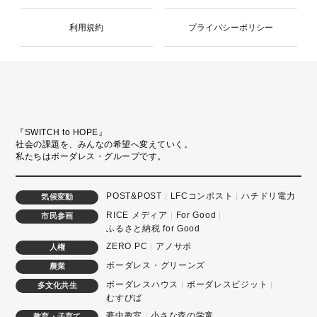
利用規約
プライバシーポリシー
『SWITCH to HOPE』
社会の課題を、みんなの希望へ変えていく。
私たちはボーダレス・グループです。
POST&POST
LFCコンポスト
ハチドリ電力
気候変動
RICE メディア
For Good
市民参画
ふるさと納税 for Good
ZERO PC
アノサポ
人権
ボーダレス・グリーンズ
農業
ボーダレスハウス
ボーダレスビジット
多文化共生
むすびば
夢中教室
小さな森の学童
教育・子育て