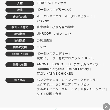
ZERO PC
アノサポ
人権
ボーダレス・グリーンズ
農業
ボーダレスハウス
ボーダレスビジット
多文化共生
むすびば
夢中教室
小さな森の学童
教育・子育て
UNROOF
いえとしごと
就労機会
公民連携室
地域課題
コシツ
国内の貧困
ボーダレスアカデミー
起業支援・人材育成
次世代リーダー育成プログラム「HOPE」
AMOMA
JOGGO
LIB
アフリカシアバター
海外の貧困
Haruulala organic
Ethical Factory
TAO's NATIVE CHICKEN
バングラデシュ
ミャンマー
グアテマラ
海外拠点
エクアドル
タンザニア
フィリピン
ブルキナファソ
マレーシア
セネガル
ケニア
タイ
韓国
台湾
×