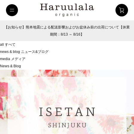
【お知らせ】熊本地震による配送影響およびお盆休み前の出荷について【休業
期間：8/13 ～ 8/16】
all
すべて
news & blog
ニュース&ブログ
media
メディア
News & Blog
uulala
ツイルハーフパンツ
26SUMMER