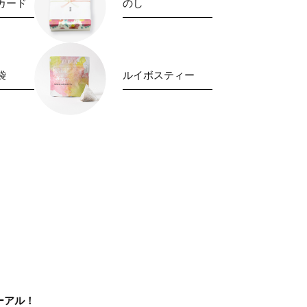
カード
のし
袋
ルイボスティー
ーアル！