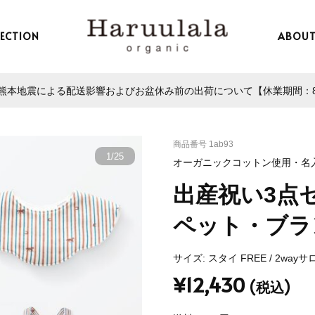
LECTION
ABOU
本地震による配送影響およびお盆休み前の出荷について【休業期間：8/13
商品番号
1ab93
1
/
25
オーガニックコットン使用・名
出産祝い3点
ペット・ブラ
サイズ: スタイ FREE / 2way
¥12,430
(税込)