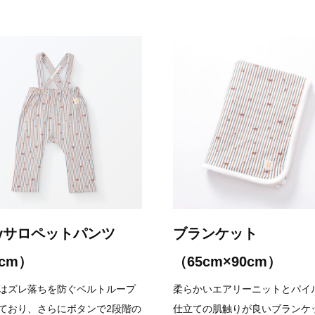
ayサロペットパンツ
ブランケット
0cm）
（65cm×90cm）
はズレ落ちを防ぐベルトループ
柔らかいエアリーニットとパイ
ており、さらにボタンで2段階の
仕立ての肌触りが良いブランケ