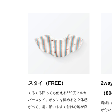
スタイ（FREE）
2w
（8
くるくる回っても使える360度フルカ
バースタイ。ボタンを留めると立体感
肩紐に
が出て、肩に沿いやすく付け心地が良
が付い