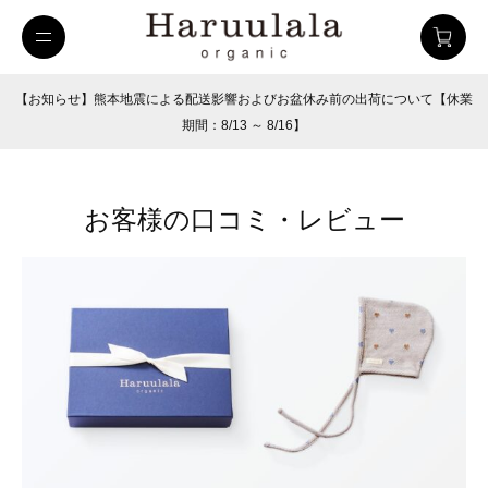
【お知らせ】熊本地震による配送影響およびお盆休み前の出荷について【休業
期間：8/13 ～ 8/16】
お客様の口コミ・レビュー
uulala
ツイルハーフパンツ
26SUMMER