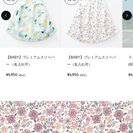
【BABY】プレミアムスリーパ
【BABY】プレミアムスリーパ
ラ
ー （名入れ可）
ー（名入れ可）
(8
¥4,950
¥4,950
¥4
(税込)
(税込)