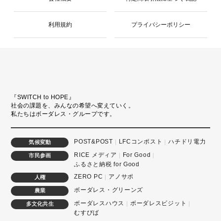
利用規約
プライバシーポリシー
『SWITCH to HOPE』
社会の課題を、みんなの希望へ変えていく。
私たちはボーダレス・グループです。
POST&POST
LFCコンポスト
ハチドリ電力
気候変動
RICE メディア
For Good
市民参画
ふるさと納税 for Good
ZERO PC
アノサポ
人権
ボーダレス・グリーンズ
農業
ボーダレスハウス
ボーダレスビジット
多文化共生
むすびば