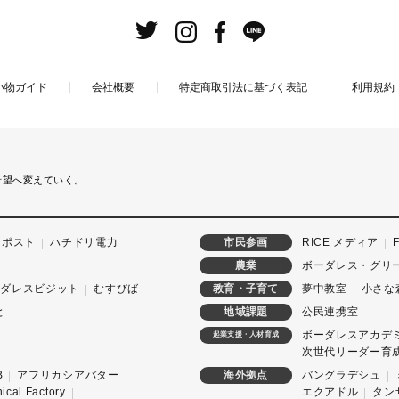
い物ガイド
会社概要
特定商取引法に基づく表記
利用規約
希望へ変えていく。
ンポスト
ハチドリ電力
RICE メディア
市民参画
ボーダレス・グリ
農業
ーダレスビジット
むすびば
夢中教室
小さな
教育・子育て
と
公民連携室
地域課題
ボーダレスアカデ
起業支援・人材育成
次世代リーダー育成
B
アフリカシアバター
バングラデシュ
海外拠点
hical Factory
エクアドル
タン