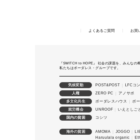
よくあるご質問
お買
『SWITCH to HOPE』
社会の課題を、みんなの
私たちはボーダレス・グループです。
POST&POST
LFCコ
気候変動
ZERO PC
アノサポ
人権
ボーダレスハウス
ボ
多文化共生
UNROOF
いえとしご
就労機会
コシツ
国内の貧困
AMOMA
JOGGO
LI
海外の貧困
Haruulala organic
Et