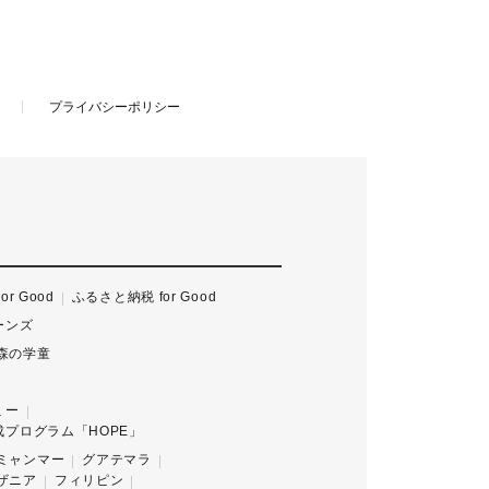
プライバシーポリシー
For Good
ふるさと納税 for Good
ーンズ
森の学童
ミー
プログラム「HOPE」
ミャンマー
グアテマラ
ザニア
フィリピン