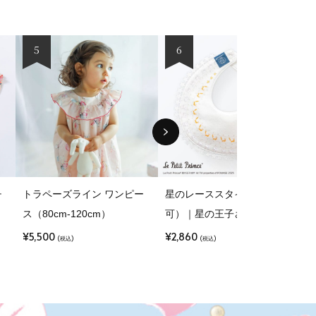
5
6
チ
トラペーズライン ワンピー
星のレーススタイ（名入れ
ス（80cm-120cm）
可）｜星の王子さま
¥5,500
¥2,860
¥
(税込)
(税込)