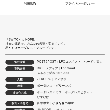
利用規約
プライバシーポリシー
『SWITCH to HOPE』
社会の課題を、みんなの希望へ変えていく。
私たちはボーダレス・グループです。
POST&POST
LFCコンポスト
ハチドリ電力
気候変動
RICE メディア
For Good
市民参画
ふるさと納税 for Good
ZERO PC
アノサポ
人権
ボーダレス・グリーンズ
農業
ボーダレスハウス
ボーダレスビジット
多文化共生
むすびば
夢中教室
小さな森の学童
教育・子育て
UNROOF
いえとしごと