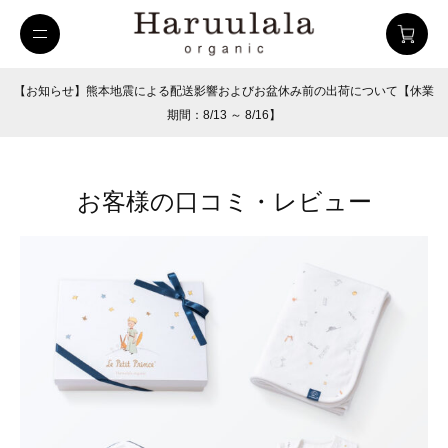
【お知らせ】熊本地震による配送影響およびお盆休み前の出荷について【休業
期間：8/13 ～ 8/16】
お客様の口コミ・レビュー
uulala
ツイルハーフパンツ
26SUMMER