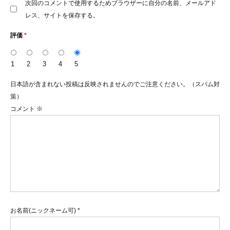
次回のコメントで使用するためブラウザーに自分の名前、メールアド
レス、サイトを保存する。
評価
*
1
2
3
4
5
日本語が含まれない投稿は反映されませんのでご注意ください。（スパム対
策）
コメント
※
お名前(ニックネーム可)
*