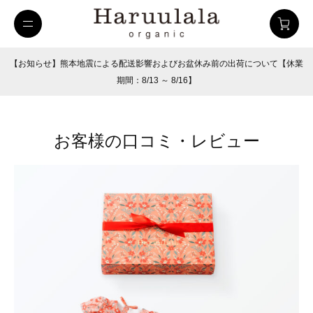
【お知らせ】熊本地震による配送影響およびお盆休み前の出荷について【休業
期間：8/13 ～ 8/16】
お客様の口コミ・レビュー
uulala
ツイルハーフパンツ
26SUMMER