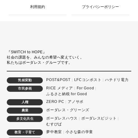
利用規約
プライバシーポリシー
『SWITCH to HOPE』
社会の課題を、みんなの希望へ変えていく。
私たちはボーダレス・グループです。
POST&POST
LFCコンポスト
ハチドリ電力
気候変動
RICE メディア
For Good
市民参画
ふるさと納税 for Good
ZERO PC
アノサポ
人権
ボーダレス・グリーンズ
農業
ボーダレスハウス
ボーダレスビジット
多文化共生
むすびば
夢中教室
小さな森の学童
教育・子育て