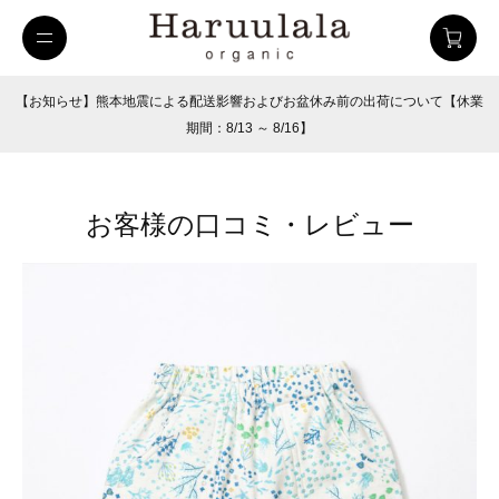
【お知らせ】熊本地震による配送影響およびお盆休み前の出荷について【休業
期間：8/13 ～ 8/16】
お客様の口コミ・レビュー
uulala
ツイルハーフパンツ
26SUMMER