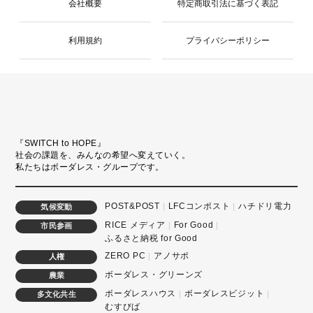
会社概要
特定商取引法に基づく表記
利用規約
プライバシーポリシー
『SWITCH to HOPE』
社会の課題を、みんなの希望へ変えていく。
私たちはボーダレス・グループです。
POST&POST
LFCコンポスト
ハチドリ電力
気候変動
RICE メディア
For Good
市民参画
ふるさと納税 for Good
ZERO PC
アノサポ
人権
ボーダレス・グリーンズ
農業
ボーダレスハウス
ボーダレスビジット
多文化共生
むすびば