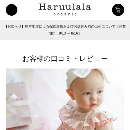
【お知らせ】熊本地震による配送影響およびお盆休み前の出荷について【休業
期間：8/13 ～ 8/16】
お客様の口コミ・レビュー
uulala
ツイルハーフパンツ
26SUMMER