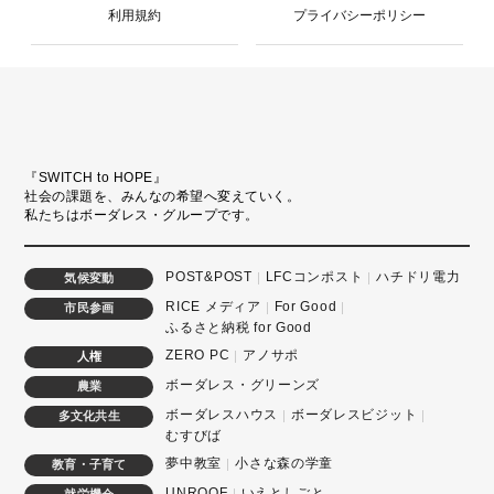
利用規約
プライバシーポリシー
『SWITCH to HOPE』
社会の課題を、みんなの希望へ変えていく。
私たちはボーダレス・グループです。
POST&POST
LFCコンポスト
ハチドリ電力
気候変動
RICE メディア
For Good
市民参画
ふるさと納税 for Good
ZERO PC
アノサポ
人権
ボーダレス・グリーンズ
農業
ボーダレスハウス
ボーダレスビジット
多文化共生
むすびば
夢中教室
小さな森の学童
教育・子育て
UNROOF
いえとしごと