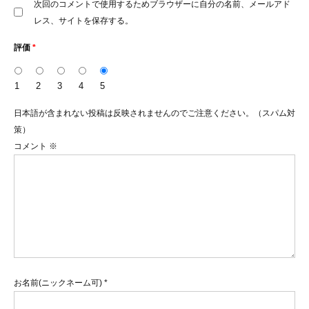
次回のコメントで使用するためブラウザーに自分の名前、メールアド
レス、サイトを保存する。
評価
*
1
2
3
4
5
日本語が含まれない投稿は反映されませんのでご注意ください。（スパム対
策）
コメント
※
お名前(ニックネーム可)
*