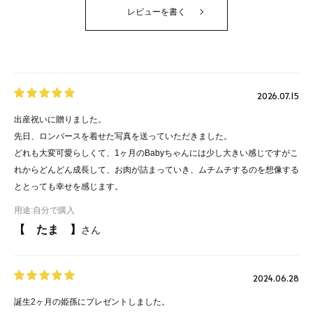
ザイン
で検査
レビューを書く
原産国
子どもたちの未来を守るため、私
生地の強度やピリング（毛玉）の
たちはおさがりを大切にしていま
できやすさなどの物理性能試験
バングラデシュ（ BLJ Apparel Ltd. ）
す。サイズが小さくなってしまっ
と、赤ちゃんに安心な素材かを分
たら、お洋服をお譲りすることが
析する安全性試験を行っていま
できるよう、お名前タグは3人分用
す。
2026.07.15
意。
出産祝いに贈りました。
先日、ロンパースを着せた写真を送っていただきました。
どれも大変可愛らしくて、1ヶ月のBabyちゃんには少し大きい感じですがこ
れからどんどん成長して、お肉が詰まっていき、ムチムチするのを想像する
ととっても幸せを感じます。
用途:
自分で購入
【 たま 】
さん
2024.06.28
誕生2ヶ月の姫孫にプレゼントしました。