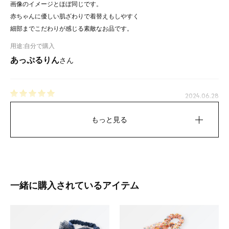
画像のイメージとほぼ同じです。
赤ちゃんに優しい肌ざわりで着替えもしやすく
細部までこだわりが感じる素敵なお品です。
用途:
自分で購入
あっぷるりん
さん
2024.06.28
誕生2ヶ月の姫孫にプレゼントしました。
もっと見る
画像のイメージとほぼ同じです。
赤ちゃんに優しい肌ざわりで着替えもしやすいです。
クオリティの高いステキなベビー服に出会えました☆
用途:
自分で購入
あっぷるりん
さん
一緒に購入されているアイテム