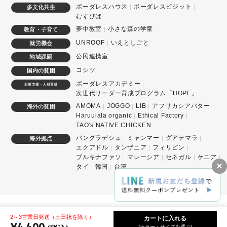
ボーダレスハウス
ボーダレスビジット
多文化共生
むすびば
夢中教室
小さな森の学童
教育・子育て
UNROOF
いえとしごと
就労機会
公民連携室
地域課題
コシツ
国内の貧困
ボーダレスアカデミー
起業支援・人材育成
次世代リーダー育成プログラム「HOPE」
AMOMA
JOGGO
LIB
アフリカシアバター
海外の貧困
Haruulala organic
Ethical Factory
TAO's NATIVE CHICKEN
バングラデシュ
ミャンマー
グアテマラ
海外拠点
エクアドル
タンザニア
フィリピン
ブルキナファソ
マレーシア
セネガル
ケニア
×
タイ
韓国
台湾
©haruulala allright reserved.
2～3営業日発送（土日祝を除く）
カートに入れる
(カラー・サイズを選ぶ)