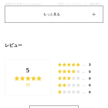
国際認証基準であるOrganic
使用しているボタンは、繊維製品
生地によって、プリントの一部に小さな色飛びや、ブレ、かすれなどがある
Content Standardの認証を受けた
に対する国際的な安全基準である
ものがございます。人にも個性があるように、生地にも一つ一つに個性が生
もっと見る
オーガニックコットンを使用。ロ
『エコテックス』の認証を受けた
まれます。もしこれらのお洋服を見つけたら、そのときは、そのお洋服の個
ーン生地は、薄地でありながら適
ものを使用。
性として、愛着をもって受け入れていただければ幸いです。
度なハリ・コシがあり、肌触りが
滑らかで見た目にも上品な風合い
サイズ
があるのが特徴です。
レビュー
着丈：41.5cm 身幅：24cm 肩幅：18.5cm
お手入れ方法
3
…
5
0
…
0
…
(3)
0
…
参考月齢
0
…
1ヵ月～4ヵ月頃
おさがりを大切にしたデ
繊維製品専門の検査機関