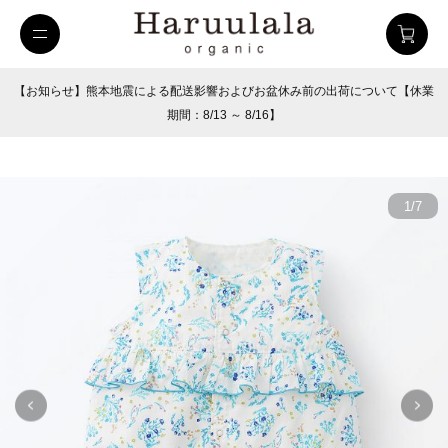
【お知らせ】熊本地震による配送影響およびお盆休み前の出荷について【休業
期間：8/13 ～ 8/16】
1
/
7
uulala
ツイルハーフパンツ
26SUMMER