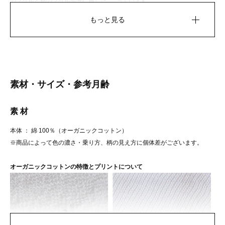
のフリルと裾のフリル部分に施した
っています。
ブルーの縁かがりがアクセントに。
もっと見る
素材・サイズ・参考月齢
素 材
本体 ： 綿 100％（オーガニックコットン）
表の生地と同じ綿ローンの裏地付
裾口は伸びが良いソフトゴムを使
※商品によって色の濃さ・乗り方、柄の見え方に個体差がございます。
き。肩や脇などの縫い代が肌に当た
用。しめつけ過ぎることなく快適に
らない仕様になっているので、着心
着ることができます。
オーガニックコットンの特徴とプリントについて
地が良く、透けにくいデザインで
す。