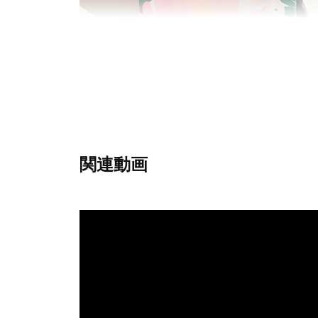
関連動画
左：4歳/身長113cm , 右：3歳/身長94cm
素 材
表地 ：綿 100％（オーガニックコットン）
裏地 ：綿 100％
中綿 ：ポリエステル 100％
持ち手：アクリル 100％