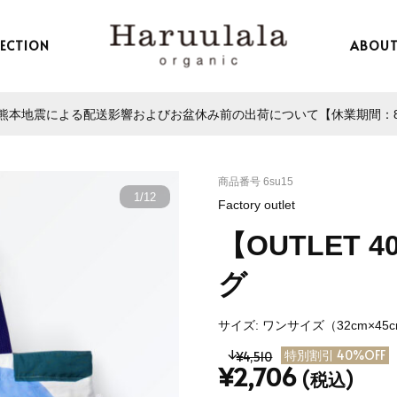
LECTION
ABOU
本地震による配送影響およびお盆休み前の出荷について【休業期間：8/13
商品番号
6su15
1
/
12
Factory outlet
【OUTLET 
グ
サイズ: ワンサイズ（32cm×45
特別割引 40%OFF
¥4,510
¥2,706
(税込)