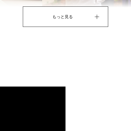
もっと見る
サイズ
縦 ：32cm
横 ：45cm
マチ底 ：6cm
持ち手高さ：15.5cm