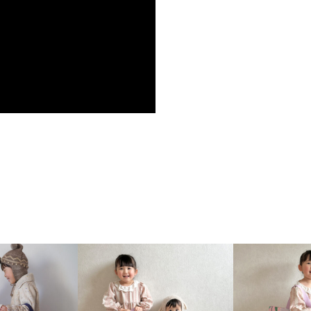
ループ高さ：3.5cm
茎・実などの枯れた部分）
。これらはコットンを手摘
純物を取り除いていないた