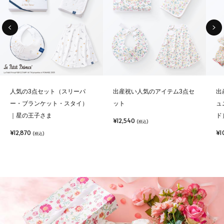
人気の3点セット（スリーパ
出産祝い人気のアイテム3点セ
出
ー・ブランケット・スタイ）
ット
ュ
｜星の王子さま
ド
¥12,540
(税込)
¥12,870
¥1
(税込)