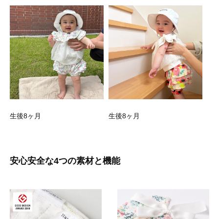
半袖トップス
本体 ： 綿 100％（オーガニックコットン）
別布 ： ポリエステル 100％
ショートパンツ
ボックス
本体 ： 綿 100％（オーガニックコットン）
別布 ： ポリエステル 100％
しっかりした貼箱なので、母子手帳
や写真を保管しておくメモリアル
帽子
BOXとしてもご活用頂けます。 ※
本体 ： 綿 100％（オーガニックコットン）
柄により、BOX・リボンの大きさが
生後8ヶ月
生後8ヶ月
異なります。
※商品によって色の濃さ・乗り方、柄の見え方に個体差がございます。
※素材と編み方の特性により、お洗濯後に縮むことがございます。
安心安全な4つの素材と機能
サイズ
スタイ：Free
丈：25cm 首周：26, 30cm
※首周りのサイズはボタンの位置によって異なります。