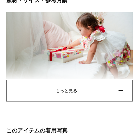
素材・サイズ・参考月齢
ファーストパンツ
おでかけ帽子
動きに合わせて一緒に動く可愛いフ
紫外線遮へい率は98.5%。おしゃれ
リルが特徴的なパンツ。やわらかい
も快適さも叶えてくれる、夏のおで
素材と、お尻周りがゆったりシルエ
かけの頼れる味方です。
ット＆大きめのマチ付きで履かせや
すく、動きやすい仕様になっていま
着用モデル：1歳/身長77cm
もっと見る
す。
素 材
スタイ
本体 ： 綿 100％（オーガニックコットン）
別布 ： ポリエステル 100％
このアイテムの着用写真