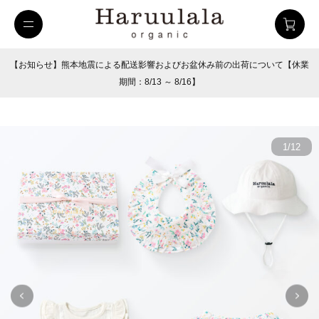
【お知らせ】熊本地震による配送影響およびお盆休み前の出荷について【休業
期間：8/13 ～ 8/16】
1
/
12
uulala
ツイルハーフパンツ
26SUMMER