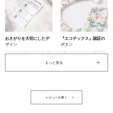
半袖トップス：80cm
着丈：32cm 身幅：30.5cm 袖丈：4.5cm
ショートパンツ：80cm
着丈：21cm ウエスト幅：20cm
おさがりを大切にしたデ
『エコテックス』認証の
ザイン
ボタン
帽子：S (ワンサイズ：FREE)
子どもたちの未来を守るため、私
使用しているボタンは、繊維製品
頭囲：約45cm-50cm ※調整可
たちはおさがりを大切にしていま
に対する国際的な安全基準である
もっと見る
す。サイズが小さくなってしまっ
『エコテックス』の認証を受けた
たら、お洋服をお譲りすることが
ものを使用。ボタンは軽量なプラ
できるよう、お名前タグは3人分用
スチックなので、金属アレルギー
お手入れ方法
意。2019年度グッドデザイン賞受
のお子さまにも安心です。
賞。
レビューを書く
参考月齢