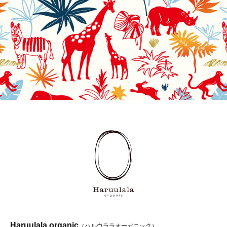
Haruulala organic
（ハルウララオーガニック）