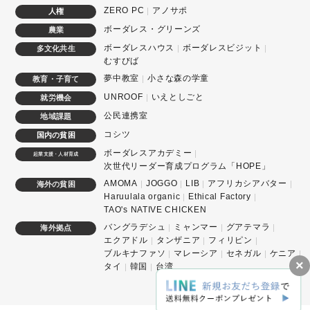
ZERO PC
アノサポ
人権
ボーダレス・グリーンズ
農業
ボーダレスハウス
ボーダレスビジット
多文化共生
むすびば
夢中教室
小さな森の学童
教育・子育て
UNROOF
いえとしごと
就労機会
公民連携室
地域課題
コシツ
国内の貧困
ボーダレスアカデミー
起業支援・人材育成
次世代リーダー育成プログラム「HOPE」
AMOMA
JOGGO
LIB
アフリカシアバター
海外の貧困
Haruulala organic
Ethical Factory
TAO's NATIVE CHICKEN
バングラデシュ
ミャンマー
グアテマラ
海外拠点
エクアドル
タンザニア
フィリピン
ブルキナファソ
マレーシア
セネガル
ケニア
×
タイ
韓国
台湾