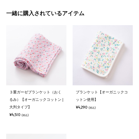
スタイ：2ヶ月-1歳半頃
半袖トップス：8ヶ月-1歳半頃
一緒に購入されているアイテム
ショートパンツ：4ヶ月-1歳頃
帽子：6カ月-2歳前後
原産国
オーガニックコットンの
繊維製品専門の検査機関
スタイ：バングラデシュ（ BLJ Apparel Ltd. ）
接結ニット
で検査
半袖トップス：バングラデシュ（ BLJ Apparel Ltd. ）
国際認証基準であるOrganic
生地の強度やピリング（毛玉）の
ショートパンツ：バングラデシュ（ BLJ Apparel Ltd. ）
Content Standardの認証を受けた
できやすさなどの物理性能試験
帽子：中国
オーガニックコットンを使用。生
と、赤ちゃんに安心な素材かを分
地を2枚重ねた接結ニットは、生地
析する安全性試験を行っていま
３重ガーゼブランケット（おく
ブランケット【オーガニックコ
の間に空気を含むので、ふわりと
す。
るみ）【オーガニックコットン |
ットン使用】
軽やか。保温性と通気性にも優れ
¥4,290
大判タイプ】
(税込)
ています。
¥4,510
(税込)