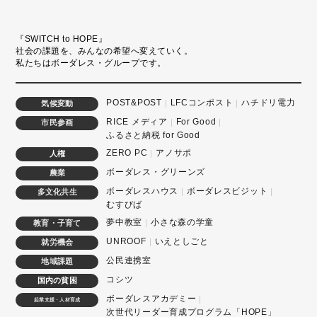
『SWITCH to HOPE』
社会の課題を、みんなの希望へ変えていく。
私たちはボーダレス・グループです。
POST&POST
LFCコンポスト
ハチドリ電力
気候変動
RICE メディア
For Good
市民参画
ふるさと納税 for Good
ZERO PC
アノサポ
人権
ボーダレス・グリーンズ
農業
ボーダレスハウス
ボーダレスビジット
多文化共生
むすびば
夢中教室
小さな森の学童
教育・子育て
UNROOF
いえとしごと
就労機会
公民連携室
地域課題
コシツ
国内の貧困
ボーダレスアカデミー
起業支援・人材育成
次世代リーダー育成プログラム「HOPE」