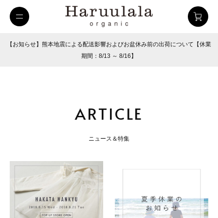
【お知らせ】熊本地震による配送影響およびお盆休み前の出荷について【休業
期間：8/13 ～ 8/16】
ARTICLE
ニュース＆特集
uulala
ツイルハーフパンツ
26SUMMER