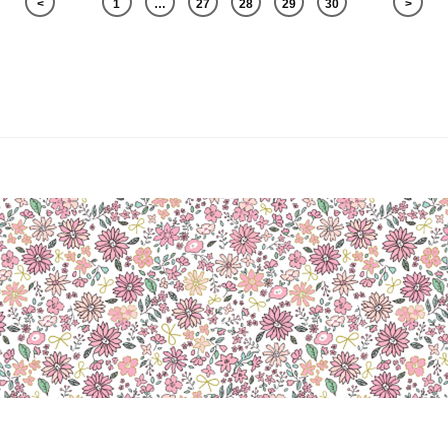
<
1
…
27
28
29
30
>