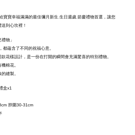
】 給寶寶幸福滿滿的最佳彌月新生.生日週歲.節慶禮物首選，讓您
禮送到心坎裡！
兒禮物」
款花樣，都蘊含了不同的祝福心意。
同款花樣設計，是一份在打開的瞬間會充滿驚喜的特別禮物。
有機棉花。
線的縫製。
禮盒x1
m 脖圍30-31cm
半