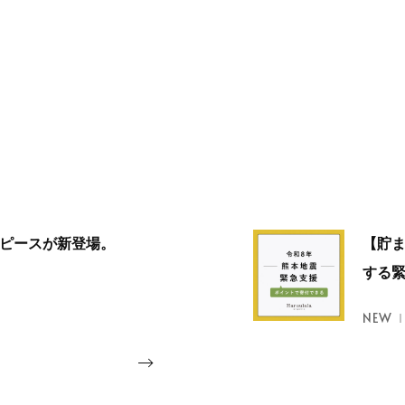
ンピースが新登場。
【貯
する
NEW