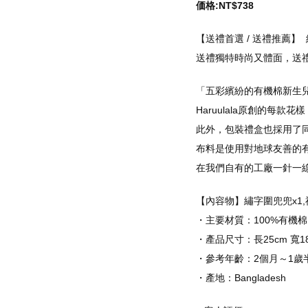
価格:NT$738
【送禮首選 / 送禮推薦
送禮獨特時尚又體面，送
「五彩繽紛的有機棉新生
Haruulala原創的每
此外，包裝禮盒也採用了
布料是使用對地球友善的
在我們自有的工廠一針一
【內容物】繡字圍兜兜x1,
・主要材質：100%有機棉
・產品尺寸：長25cm 寬18c
・參考年齡：2個月～1歲
・產地：Bangladesh