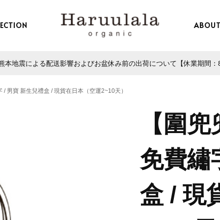
LECTION
ABOU
本地震による配送影響およびお盆休み前の出荷について【休業期間：8/13
/ 男寶 新生兒禮盒 / 現貨在日本（空運2~10天）
【圍兜
免費繡字
盒 / 