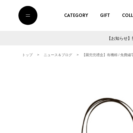
CATEGORY
GIFT
COL
【お知らせ】熊
トップ
>
ニュース＆ブログ
>
【圍兜兜禮盒】有機棉 / 免費繡字 