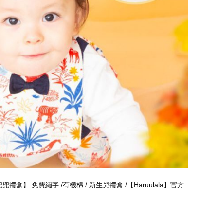
盒】 免費繡字 /有機棉 / 新生兒禮盒 /【Haruulala】官方