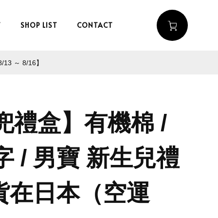
T
SHOP LIST
CONTACT
 ～ 8/16】
兜禮盒】有機棉 /
 / 男寶 新生兒禮
現貨在日本（空運