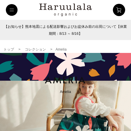
【お知らせ】熊本地震による配送影響およびお盆休み前の出荷について【休業
期間：8/13 ～ 8/16】
トップ
>
コレクション
>
Amelia
AMERIA
Amelia
uulala
ツイルハーフパンツ
26SUMMER