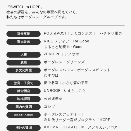
『SWITCH to HOPE』
社会の課題を、みんなの希望へ変えていく。
私たちはボーダレス・グループです。
POST&POST
LFCコンポスト
ハチドリ電力
気候変動
RICE メディア
For Good
市民参画
ふるさと納税 for Good
ZERO PC
アノサポ
人権
ボーダレス・グリーンズ
農業
ボーダレスハウス
ボーダレスビジット
多文化共生
むすびば
夢中教室
小さな森の学童
教育・子育て
UNROOF
いえとしごと
就労機会
公民連携室
地域課題
コシツ
国内の貧困
ボーダレスアカデミー
起業支援・人材育成
次世代リーダー育成プログラム「HOPE」
AMOMA
JOGGO
LIB
アフリカシアバター
海外の貧困