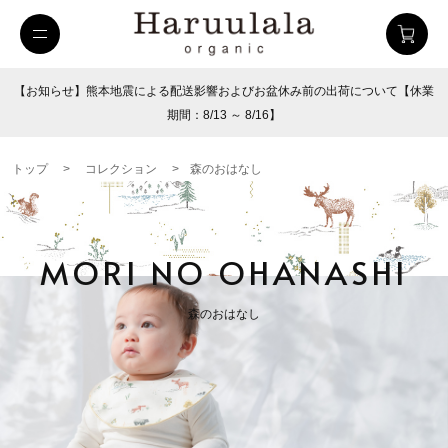
【お知らせ】熊本地震による配送影響およびお盆休み前の出荷について【休業
期間：8/13 ～ 8/16】
トップ
>
コレクション
>
森のおはなし
MORI NO OHANASHI
森のおはなし
uulala
ツイルハーフパンツ
26SUMMER