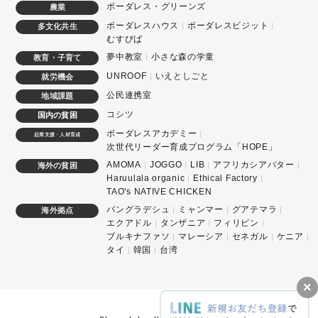
ボーダレス・グリーンズ
農業
ボーダレスハウス
ボーダレスビジット
多文化共生
むすびば
夢中教室
小さな森の学童
教育・子育て
UNROOF
いえとしごと
就労機会
公民連携室
地域課題
コシツ
国内の貧困
ボーダレスアカデミー
起業支援・人材育成
次世代リーダー育成プログラム「HOPE」
AMOMA
JOGGO
LIB
アフリカシアバター
海外の貧困
Haruulala organic
Ethical Factory
TAO's NATIVE CHICKEN
バングラデシュ
ミャンマー
グアテマラ
海外拠点
エクアドル
タンザニア
フィリピン
ブルキナファソ
マレーシア
セネガル
ケニア
タイ
韓国
台湾
×