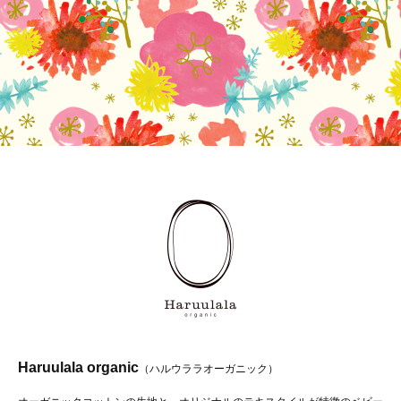
Haruulala organic
（ハルウララオーガニック）