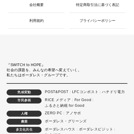
会社概要
特定商取引法に基づく表記
利用規約
プライバシーポリシー
『SWITCH to HOPE』
社会の課題を、みんなの希望へ変えていく。
私たちはボーダレス・グループです。
POST&POST
LFCコンポスト
ハチドリ電力
気候変動
RICE メディア
For Good
市民参画
ふるさと納税 for Good
ZERO PC
アノサポ
人権
ボーダレス・グリーンズ
農業
ボーダレスハウス
ボーダレスビジット
多文化共生