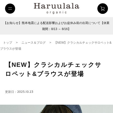
【お知らせ】熊本地震による配送影響およびお盆休み前の出荷について【休業
期間：8/13 ～ 8/16】
トップ
>
ニュース＆ブログ
>
【NEW】クラシカルチェックサロペット&
ブラウスが登場
【NEW】クラシカルチェックサ
ロペット&ブラウスが登場
uulala
ツイルハーフパンツ
26SUMMER
更新日：2025.10.23