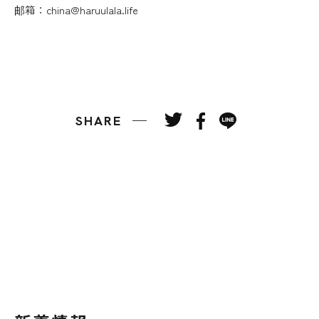
邮箱：china@haruulala.life
SHARE