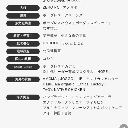
ふるさと納税 for Good
ZERO PC
アノサポ
人権
ボーダレス・グリーンズ
農業
ボーダレスハウス
ボーダレスビジット
多文化共生
むすびば
夢中教室
小さな森の学童
教育・子育て
UNROOF
いえとしごと
就労機会
公民連携室
地域課題
コシツ
国内の貧困
ボーダレスアカデミー
起業支援・人材育成
次世代リーダー育成プログラム「HOPE」
AMOMA
JOGGO
LIB
アフリカシアバター
海外の貧困
Haruulala organic
Ethical Factory
TAO's NATIVE CHICKEN
バングラデシュ
ミャンマー
グアテマラ
海外拠点
エクアドル
タンザニア
フィリピン
ブルキナファソ
マレーシア
セネガル
ケニア
タイ
韓国
台湾