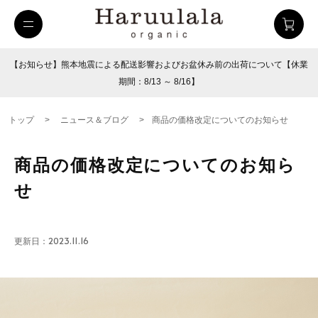
【お知らせ】熊本地震による配送影響およびお盆休み前の出荷について【休業
期間：8/13 ～ 8/16】
トップ
>
ニュース＆ブログ
>
商品の価格改定についてのお知らせ
商品の価格改定についてのお知ら
せ
更新日：2023.11.16
uulala
ツイルハーフパンツ
26SUMMER