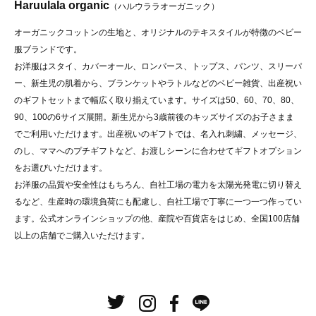
Haruulala organic
（ハルウララオーガニック）
オーガニックコットンの生地と、オリジナルのテキスタイルが特徴のベビー
服ブランドです。
お洋服はスタイ、カバーオール、ロンパース、トップス、パンツ、スリーパ
ー、新生児の肌着から、ブランケットやラトルなどのベビー雑貨、出産祝い
のギフトセットまで幅広く取り揃えています。サイズは50、60、70、80、
90、100の6サイズ展開。新生児から3歳前後のキッズサイズのお子さまま
でご利用いただけます。出産祝いのギフトでは、名入れ刺繍、メッセージ、
のし、ママへのプチギフトなど、お渡しシーンに合わせてギフトオプション
をお選びいただけます。
お洋服の品質や安全性はもちろん、自社工場の電力を太陽光発電に切り替え
るなど、生産時の環境負荷にも配慮し、自社工場で丁寧に一つ一つ作ってい
ます。公式オンラインショップの他、産院や百貨店をはじめ、全国100店舗
以上の店舗でご購入いただけます。