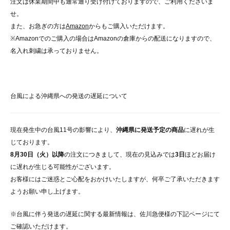
注文は休業期間中も通常通り受け付けておりますので、ご利用くださいま
せ。
また、お急ぎの方は
Amazon
からもご購入いただけます。
※Amazonでのご購入の場合はAmazonの倉庫からの配送になりますので、
名入れ刺繍は承っておりません。
台風による沖縄県への発送の遅延について
現在発生中の台風11号の影響により、
沖縄県に発送予定の商品
に遅れが生
じております。
8月30日（火）以降
の注文につきまして、現在の見込みでは
3日
ほどお届け
に遅れが生じる可能性がございます。
お客様にはご迷惑とご心配をおかけいたしますが、何卒ご了承いただきます
ようお願い申し上げます。
※台風に伴う発送の遅延に関する最新情報は、佐川急便様の下記ページにて
ご確認いただけます。