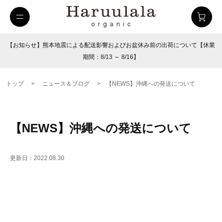
【お知らせ】熊本地震による配送影響およびお盆休み前の出荷について【休業
期間：8/13 ～ 8/16】
トップ
>
ニュース＆ブログ
>
【NEWS】沖縄への発送について
【NEWS】沖縄への発送について
更新日：2022.08.30
uulala
ツイルハーフパンツ
26SUMMER