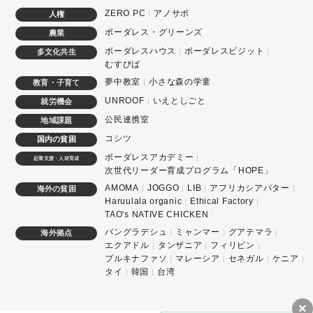
ZERO PC
アノサポ
人権
ボーダレス・グリーンズ
農業
ボーダレスハウス
ボーダレスビジット
多文化共生
むすびば
夢中教室
小さな森の学童
教育・子育て
UNROOF
いえとしごと
就労機会
公民連携室
地域課題
コシツ
国内の貧困
ボーダレスアカデミー
起業支援・人材育成
次世代リーダー育成プログラム「HOPE」
AMOMA
JOGGO
LIB
アフリカシアバター
海外の貧困
Haruulala organic
Ethical Factory
TAO's NATIVE CHICKEN
バングラデシュ
ミャンマー
グアテマラ
海外拠点
エクアドル
タンザニア
フィリピン
ブルキナファソ
マレーシア
セネガル
ケニア
タイ
韓国
台湾
×