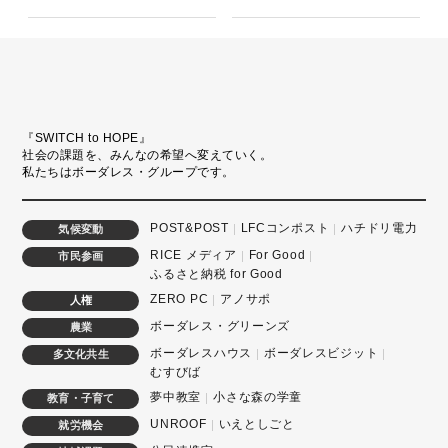
『SWITCH to HOPE』
社会の課題を、みんなの希望へ変えていく。
私たちはボーダレス・グループです。
POST&POST
LFCコンポスト
ハチドリ電力
気候変動
RICE メディア
For Good
市民参画
ふるさと納税 for Good
ZERO PC
アノサポ
人権
ボーダレス・グリーンズ
農業
ボーダレスハウス
ボーダレスビジット
多文化共生
むすびば
夢中教室
小さな森の学童
教育・子育て
UNROOF
いえとしごと
就労機会