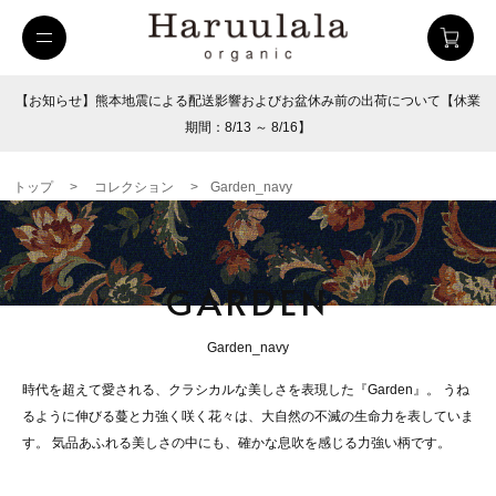
【お知らせ】熊本地震による配送影響およびお盆休み前の出荷について【休業
期間：8/13 ～ 8/16】
トップ
>
コレクション
>
Garden_navy
GARDEN
Garden_navy
uulala
ツイルハーフパンツ
26SUMMER
時代を超えて愛される、クラシカルな美しさを表現した『Garden』。 うね
るように伸びる蔓と力強く咲く花々は、大自然の不滅の生命力を表していま
す。 気品あふれる美しさの中にも、確かな息吹を感じる力強い柄です。