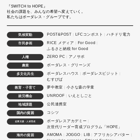
『SWITCH to HOPE』
社会の課題を、みんなの希望へ変えていく。
私たちはボーダレス・グループです。
POST&POST
LFCコンポスト
ハチドリ電力
気候変動
RICE メディア
For Good
市民参画
ふるさと納税 for Good
ZERO PC
アノサポ
人権
ボーダレス・グリーンズ
農業
ボーダレスハウス
ボーダレスビジット
多文化共生
むすびば
夢中教室
小さな森の学童
教育・子育て
UNROOF
いえとしごと
就労機会
公民連携室
地域課題
コシツ
国内の貧困
ボーダレスアカデミー
起業支援・人材育成
次世代リーダー育成プログラム「HOPE」
AMOMA
JOGGO
LIB
アフリカシアバター
海外の貧困